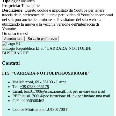
Tipologia:
analitico
Proprieta:
Terza-parte
Descrizione:
Questo cookie è impostato da Youtube per tenere
traccia delle preferenze dell'utente per i video di Youtube incorporati
nei siti; può anche determinare se il visitatore del sito web sta
utilizzando la nuova o la vecchia versione dell'interfaccia di
Youtube.
Durata:
6 mesi
Accetta tutti
Salva le preferenze
I.I.S. “CARRARA-NOTTOLINI-
BUSDRAGHI”
Contatti
I.I.S. “CARRARA-NOTTOLINI-BUSDRAGHI”
Via Marconi, 69 - 55100 - Lucca
Tel:
+39 0583 955178
Email:
luis01700t@istruzione.it
Link per inviare una mail
PEC:
luis01700t@pec.istruzione.it
Link per inviare una mail
C.F.: 92056500462
Codice Ministeriale LUIS01700T