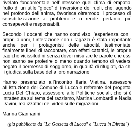
rivelato fondamentale nell’intessere quel clima di empatia,
frutto
di
un
utile “gioco” di inversione dei ruoli, che, ag
endo
nel profondo
dell’anima, favorisc
e
oltremodo
il processo di
sensibilizzazione ai problemi e ci rend
e
, pertanto,
più
consapevoli e responsabili.
S
econdo i docenti che h
anno condiviso l’esperienza con i
propri alunni,
l’in
terazione
con i ragazzi è stat
a
importante
anche per i
protagonisti delle atrocità
testimoniate,
finalmente liberi di raccontare,
con effetti catartici,
le proprie
tragiche
vicissitudini
senza dover misurare le parole
che
essi
non sanno se proferire o meno quando temono
di vedersi
negato il permesso di soggiorno, in qualità di rifugiati,
da chi
li giudica sulla base della loro narrazione.
Hanno p
resenziato
all’incontro Ilaria Vietina, assessore
all’Istruzione del Comune di Lucca
e
re
ferente
del progetto,
Lucia Del Chiaro, assessore alle Politiche sociali,
che si è
intrattenuta sul tema del razzismo, Martina Lombardi e Nadia
Davini, realizzatrici del video sulle migrazion
i.
Marina Giannarini
(già pubblicato da "La Gazzetta di Lucca" e "Lucca in Diretta")