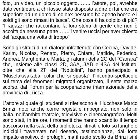
foto, un video, un piccolo oggetto…….. l’attore, poi, avrebbe
dato venti euro a chi fosse stato disposto a dire di lui che era
superiore ad un uomo di colore: nessuno ha aperto bocca e i
soldi gli sono rimasti in tasca”. Che cosa ti ha colpito di più?
“I ragazzi che raccontano la loro storia di gente che non è
accolta da nessuna parte…….il venire uccisi per aver chiesto
dell’acqua una volta di troppo”.
Sono gli stralci di un dialogo intrattenuto con
Cecilia, Davide,
Karim, Nicolas, Renato, Pietro, Chiara, Matilde, Federico,
Andrea, Margherita e Marta
,
gli alunni
della 2C del ”Carrara”
che, insieme all
e
classi
2D, 3AA,
3AB
e 4SA dell’Istituto,
oltre che alla 2T del “Nottolini”, hanno partecipato
a
“Muselakwakaba, colui che si sposta”,
l’incontro-
spettacolo
sul tema dei fenomeni migratori organizzat
o,
il sette marzo
scorso,
dal Forum per la cooperazione internazionale della
provincia di Lucca.
L’
attore al quale gli studenti si riferiscono è il lucchese Marco
Brinzi, noto anche come regista e impegnato, non solo
in
Italia
, nell’ambito teatrale, televisivo e cinematografico.
Molti
sono stati, in tre ore, i momenti che hanno scandito il tempo
trascorso nella sala della biblioteca: filmati e foto su lunghe e
indicibili
traversate nel deserto, testimonianze, dal forte
impatto emotivo, di profughi, ma il ruolo svolto da Brinzi si è