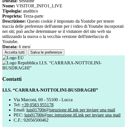
Durata:
Sessione
Nome:
VISITOR_INFO1_LIVE
Tipologia:
analitico
Proprieta:
Terza-parte
Descrizione:
Questo cookie è impostato da Youtube per tenere
traccia delle preferenze dell'utente per i video di Youtube incorporati
nei siti; può anche determinare se il visitatore del sito web sta
utilizzando la nuova o la vecchia versione dell'interfaccia di
Youtube.
Durata:
6 mesi
Accetta tutti
Salva le preferenze
I.I.S. “CARRARA-NOTTOLINI-
BUSDRAGHI”
Contatti
I.I.S. “CARRARA-NOTTOLINI-BUSDRAGHI”
Via Marconi, 69 - 55100 - Lucca
Tel:
+39 0583 955178
Email:
luis01700t@istruzione.it
Link per inviare una mail
PEC:
luis01700t@pec.istruzione.it
Link per inviare una mail
C.F.: 92056500462