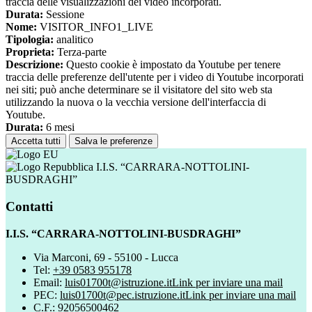
traccia delle visualizzazioni dei video incorporati.
Durata:
Sessione
Nome:
VISITOR_INFO1_LIVE
Tipologia:
analitico
Proprieta:
Terza-parte
Descrizione:
Questo cookie è impostato da Youtube per tenere
traccia delle preferenze dell'utente per i video di Youtube incorporati
nei siti; può anche determinare se il visitatore del sito web sta
utilizzando la nuova o la vecchia versione dell'interfaccia di
Youtube.
Durata:
6 mesi
Accetta tutti
Salva le preferenze
I.I.S. “CARRARA-NOTTOLINI-
BUSDRAGHI”
Contatti
I.I.S. “CARRARA-NOTTOLINI-BUSDRAGHI”
Via Marconi, 69 - 55100 - Lucca
Tel:
+39 0583 955178
Email:
luis01700t@istruzione.it
Link per inviare una mail
PEC:
luis01700t@pec.istruzione.it
Link per inviare una mail
C.F.: 92056500462