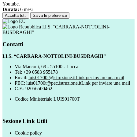
Youtube.
Durata:
6 mesi
Accetta tutti
Salva le preferenze
I.I.S. “CARRARA-NOTTOLINI-
BUSDRAGHI”
Contatti
I.I.S. “CARRARA-NOTTOLINI-BUSDRAGHI”
Via Marconi, 69 - 55100 - Lucca
Tel:
+39 0583 955178
Email:
luis01700t@istruzione.it
Link per inviare una mail
PEC:
luis01700t@pec.istruzione.it
Link per inviare una mail
C.F.: 92056500462
Codice Ministeriale LUIS01700T
Sezione Link Utili
Cookie policy