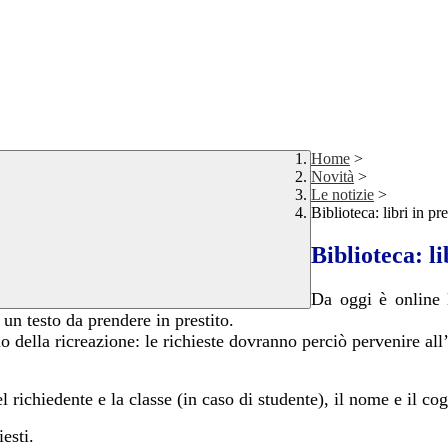
Home
>
Novità
>
Le notizie
>
Biblioteca: libri in pre
Biblioteca: li
Da oggi è online l
un testo da prendere in prestito.
rio della ricreazione: le richieste dovranno perciò pervenire al
richiedente e la classe (in caso di studente), il nome e il cogn
iesti.