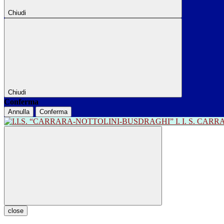
Chiudi
Chiudi
Conferma
Annulla
Conferma
I. I. S. CA
close