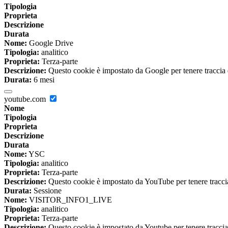
Tipologia
Proprieta
Descrizione
Durata
Nome:
Google Drive
Tipologia:
analitico
Proprieta:
Terza-parte
Descrizione:
Questo cookie è impostato da Google per tenere traccia del
Durata:
6 mesi
youtube.com
Nome
Tipologia
Proprieta
Descrizione
Durata
Nome:
YSC
Tipologia:
analitico
Proprieta:
Terza-parte
Descrizione:
Questo cookie è impostato da YouTube per tenere traccia 
Durata:
Sessione
Nome:
VISITOR_INFO1_LIVE
Tipologia:
analitico
Proprieta:
Terza-parte
Descrizione:
Questo cookie è impostato da Youtube per tenere traccia de