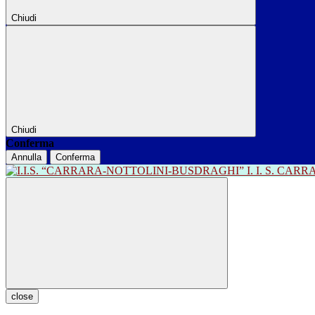
Chiudi
Chiudi
Conferma
Annulla
Conferma
I. I. S. CA
close