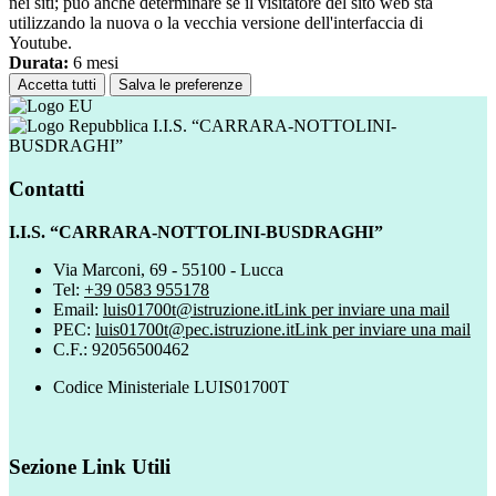
nei siti; può anche determinare se il visitatore del sito web sta
utilizzando la nuova o la vecchia versione dell'interfaccia di
Youtube.
Durata:
6 mesi
Accetta tutti
Salva le preferenze
I.I.S. “CARRARA-NOTTOLINI-
BUSDRAGHI”
Contatti
I.I.S. “CARRARA-NOTTOLINI-BUSDRAGHI”
Via Marconi, 69 - 55100 - Lucca
Tel:
+39 0583 955178
Email:
luis01700t@istruzione.it
Link per inviare una mail
PEC:
luis01700t@pec.istruzione.it
Link per inviare una mail
C.F.: 92056500462
Codice Ministeriale LUIS01700T
Sezione Link Utili