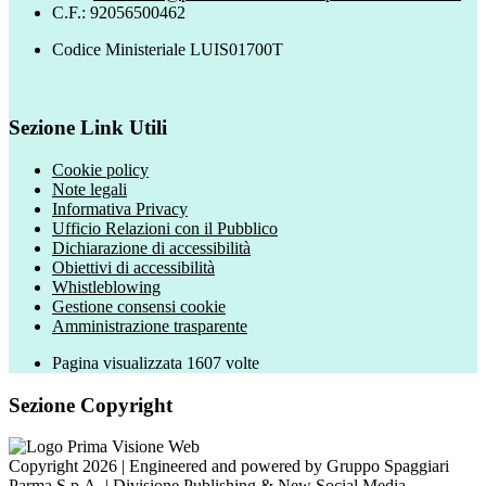
C.F.: 92056500462
Codice Ministeriale LUIS01700T
Sezione Link Utili
Cookie policy
Note legali
Informativa Privacy
Ufficio Relazioni con il Pubblico
Dichiarazione di accessibilità
Obiettivi di accessibilità
Whistleblowing
Gestione consensi cookie
Amministrazione trasparente
Pagina visualizzata
1607
volte
Sezione Copyright
Copyright 2026 | Engineered and powered by Gruppo Spaggiari
Parma S.p.A. | Divisione Publishing & New Social Media