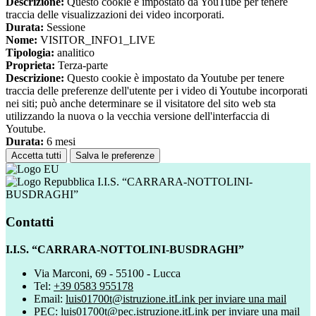
Descrizione:
Questo cookie è impostato da YouTube per tenere
traccia delle visualizzazioni dei video incorporati.
Durata:
Sessione
Nome:
VISITOR_INFO1_LIVE
Tipologia:
analitico
Proprieta:
Terza-parte
Descrizione:
Questo cookie è impostato da Youtube per tenere
traccia delle preferenze dell'utente per i video di Youtube incorporati
nei siti; può anche determinare se il visitatore del sito web sta
utilizzando la nuova o la vecchia versione dell'interfaccia di
Youtube.
Durata:
6 mesi
Accetta tutti
Salva le preferenze
I.I.S. “CARRARA-NOTTOLINI-
BUSDRAGHI”
Contatti
I.I.S. “CARRARA-NOTTOLINI-BUSDRAGHI”
Via Marconi, 69 - 55100 - Lucca
Tel:
+39 0583 955178
Email:
luis01700t@istruzione.it
Link per inviare una mail
PEC:
luis01700t@pec.istruzione.it
Link per inviare una mail