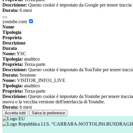
Descrizione:
Questo cookie è impostato da Google per tenere traccia del
Durata:
6 mesi
youtube.com
Nome
Tipologia
Proprieta
Descrizione
Durata
Nome:
YSC
Tipologia:
analitico
Proprieta:
Terza-parte
Descrizione:
Questo cookie è impostato da YouTube per tenere traccia 
Durata:
Sessione
Nome:
VISITOR_INFO1_LIVE
Tipologia:
analitico
Proprieta:
Terza-parte
Descrizione:
Questo cookie è impostato da Youtube per tenere traccia de
nuova o la vecchia versione dell'interfaccia di Youtube.
Durata:
6 mesi
Accetta tutti
Salva le preferenze
I.I.S. “CARRARA-NOTTOLINI-BUSDRAGH