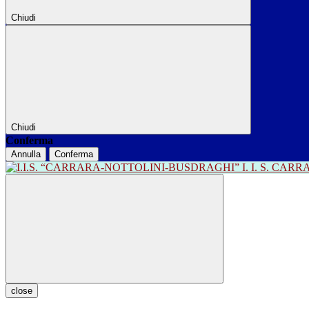
Chiudi
Chiudi
Conferma
Annulla
Conferma
I. I. S. CA
close