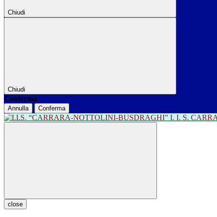
Chiudi
Chiudi
Conferma
Annulla
Conferma
I. I. S. CA
close