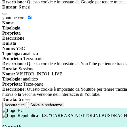
Descrizione:
Questo cookie è impostato da Google per tenere traccia del
Durata:
6 mesi
youtube.com
Nome
Tipologia
Proprieta
Descrizione
Durata
Nome:
YSC
Tipologia:
analitico
Proprieta:
Terza-parte
Descrizione:
Questo cookie è impostato da YouTube per tenere traccia 
Durata:
Sessione
Nome:
VISITOR_INFO1_LIVE
Tipologia:
analitico
Proprieta:
Terza-parte
Descrizione:
Questo cookie è impostato da Youtube per tenere traccia de
nuova o la vecchia versione dell'interfaccia di Youtube.
Durata:
6 mesi
Accetta tutti
Salva le preferenze
I.I.S. “CARRARA-NOTTOLINI-BUSDRAGH
Contatti