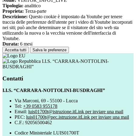
Nome:
VISITOR_INFO1_LIVE
Tipologia:
analitico
Proprieta:
Terza-parte
Descrizione:
Questo cookie è impostato da Youtube per tenere
traccia delle preferenze dell'utente per i video di Youtube incorporati
nei siti; può anche determinare se il visitatore del sito web sta
utilizzando la nuova o la vecchia versione dell'interfaccia di
Youtube.
Durata:
6 mesi
Accetta tutti
Salva le preferenze
I.I.S. “CARRARA-NOTTOLINI-
BUSDRAGHI”
Contatti
I.I.S. “CARRARA-NOTTOLINI-BUSDRAGHI”
Via Marconi, 69 - 55100 - Lucca
Tel:
+39 0583 955178
Email:
luis01700t@istruzione.it
Link per inviare una mail
PEC:
luis01700t@pec.istruzione.it
Link per inviare una mail
C.F.: 92056500462
Codice Ministeriale LUIS01700T