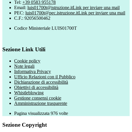
Tel:
+39 0583 955178
Email:
luis01700t@istruzione.it
Link per inviare una mail
PEC:
luis01700t@pec.istruzione.it
Link per inviare una mail
C.F.: 92056500462
Codice Ministeriale LUIS01700T
Sezione Link Utili
Cookie policy
Note legali
Informativa Privacy
Ufficio Relazioni con il Pubblico
Dichiarazione di accessibilità
Obiettivi di accessibilità
Whistleblowing
Gestione consensi cookie
Amministrazione trasparente
Pagina visualizzata
976
volte
Sezione Copyright