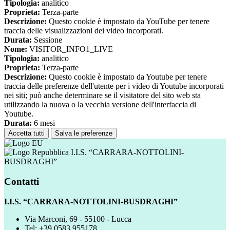
Tipologia:
analitico
Proprieta:
Terza-parte
Descrizione:
Questo cookie è impostato da YouTube per tenere
traccia delle visualizzazioni dei video incorporati.
Durata:
Sessione
Nome:
VISITOR_INFO1_LIVE
Tipologia:
analitico
Proprieta:
Terza-parte
Descrizione:
Questo cookie è impostato da Youtube per tenere
traccia delle preferenze dell'utente per i video di Youtube incorporati
nei siti; può anche determinare se il visitatore del sito web sta
utilizzando la nuova o la vecchia versione dell'interfaccia di
Youtube.
Durata:
6 mesi
Accetta tutti
Salva le preferenze
I.I.S. “CARRARA-NOTTOLINI-
BUSDRAGHI”
Contatti
I.I.S. “CARRARA-NOTTOLINI-BUSDRAGHI”
Via Marconi, 69 - 55100 - Lucca
Tel:
+39 0583 955178