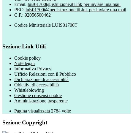
Email:
luis01700t@istruzione.it
Link per inviare una mail
PEC:
luis01700t@pec.istruzione.it
Link per inviare una mail
C.F.: 92056500462
Codice Ministeriale LUIS01700T
Sezione Link Utili
Cookie policy
Note legali
Informativa Privacy
Ufficio Relazioni con il Pubblico
Dichiarazione di accessibilità
Obiettivi di accessibilità
Whistleblowing
Gestione consensi cookie
Amministrazione trasparente
Pagina visualizzata
2784
volte
Sezione Copyright