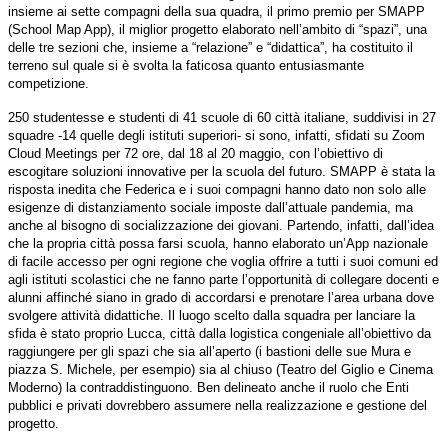
insieme ai sette compagni della sua quadra, il primo premio per SMAPP
(School Map App), il miglior progetto elaborato nell’ambito di “spazi”, una
delle tre sezioni che, insieme a “relazione” e “didattica”, ha costituito il
terreno sul quale si è svolta la faticosa quanto entusiasmante
competizione.
250 studentesse e studenti di 41 scuole di 60 città italiane, suddivisi in 27
squadre -14 quelle degli istituti superiori- si sono, infatti, sfidati su Zoom
Cloud Meetings per 72 ore, dal 18 al 20 maggio, con l’obiettivo di
escogitare soluzioni innovative per la scuola del futuro. SMAPP è stata la
risposta inedita che Federica e i suoi compagni hanno dato non solo alle
esigenze di distanziamento sociale imposte dall’attuale pandemia, ma
anche al bisogno di socializzazione dei giovani. Partendo, infatti, dall’idea
che la propria città possa farsi scuola, hanno elaborato un’App nazionale
di facile accesso per ogni regione che voglia offrire a tutti i suoi comuni ed
agli istituti scolastici che ne fanno parte l’opportunità di collegare docenti e
alunni affinché siano in grado di accordarsi e prenotare l’area urbana dove
svolgere attività didattiche. Il luogo scelto dalla squadra per lanciare la
sfida è stato proprio Lucca, città dalla logistica congeniale all’obiettivo da
raggiungere per gli spazi che sia all’aperto (i bastioni delle sue Mura e
piazza S. Michele, per esempio) sia al chiuso (Teatro del Giglio e Cinema
Moderno) la contraddistinguono. Ben delineato anche il ruolo che Enti
pubblici e privati dovrebbero assumere nella realizzazione e gestione del
progetto.