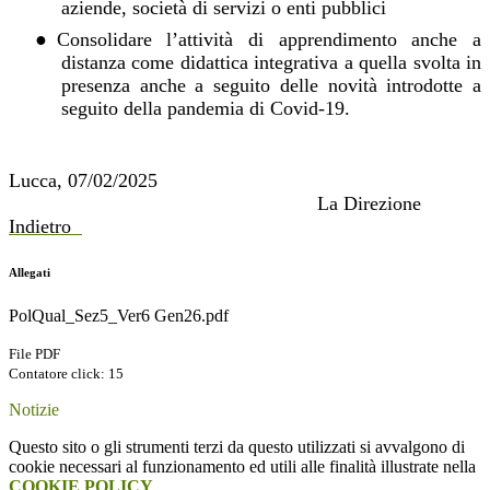
aziende, società di servizi o enti pubblici
●
Consolidare
l’attività di apprendimento anche a
distanza come didattica integrati
va a quella svolta in
presenza anche a
seguito delle novità introdotte a
seguit
o del
la pandemia di
C
ovid-19.
Lucca, 07
/
02
/202
5
La Direzione
Indietro
Allegati
PolQual_Sez5_Ver6 Gen26.pdf
File PDF
Contatore click: 15
Notizie
Questo sito o gli strumenti terzi da questo utilizzati si avvalgono di
cookie necessari al funzionamento ed utili alle finalità illustrate nella
COOKIE POLICY
.