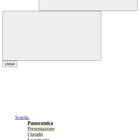
close
Scuola
Panoramica
Presentazione
I luoghi
Le persone