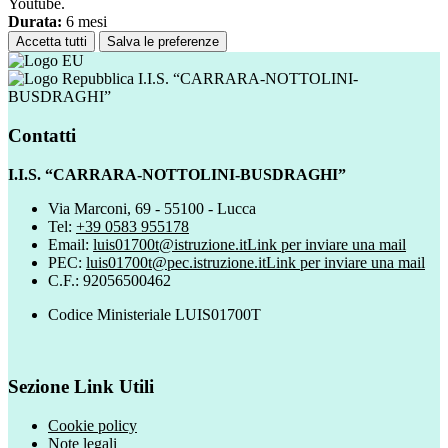
Youtube.
Durata:
6 mesi
Accetta tutti
Salva le preferenze
I.I.S. “CARRARA-NOTTOLINI-
BUSDRAGHI”
Contatti
I.I.S. “CARRARA-NOTTOLINI-BUSDRAGHI”
Via Marconi, 69 - 55100 - Lucca
Tel:
+39 0583 955178
Email:
luis01700t@istruzione.it
Link per inviare una mail
PEC:
luis01700t@pec.istruzione.it
Link per inviare una mail
C.F.: 92056500462
Codice Ministeriale LUIS01700T
Sezione Link Utili
Cookie policy
Note legali