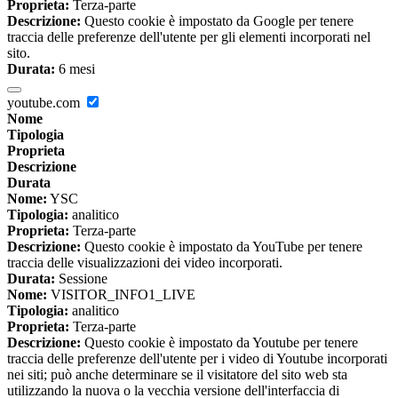
Proprieta:
Terza-parte
Descrizione:
Questo cookie è impostato da Google per tenere
traccia delle preferenze dell'utente per gli elementi incorporati nel
sito.
Durata:
6 mesi
youtube.com
Nome
Tipologia
Proprieta
Descrizione
Durata
Nome:
YSC
Tipologia:
analitico
Proprieta:
Terza-parte
Descrizione:
Questo cookie è impostato da YouTube per tenere
traccia delle visualizzazioni dei video incorporati.
Durata:
Sessione
Nome:
VISITOR_INFO1_LIVE
Tipologia:
analitico
Proprieta:
Terza-parte
Descrizione:
Questo cookie è impostato da Youtube per tenere
traccia delle preferenze dell'utente per i video di Youtube incorporati
nei siti; può anche determinare se il visitatore del sito web sta
utilizzando la nuova o la vecchia versione dell'interfaccia di