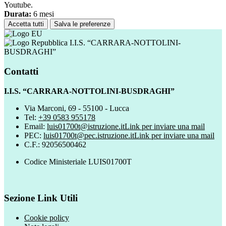
Youtube.
Durata:
6 mesi
Accetta tutti
Salva le preferenze
I.I.S. “CARRARA-NOTTOLINI-
BUSDRAGHI”
Contatti
I.I.S. “CARRARA-NOTTOLINI-BUSDRAGHI”
Via Marconi, 69 - 55100 - Lucca
Tel:
+39 0583 955178
Email:
luis01700t@istruzione.it
Link per inviare una mail
PEC:
luis01700t@pec.istruzione.it
Link per inviare una mail
C.F.: 92056500462
Codice Ministeriale LUIS01700T
Sezione Link Utili
Cookie policy