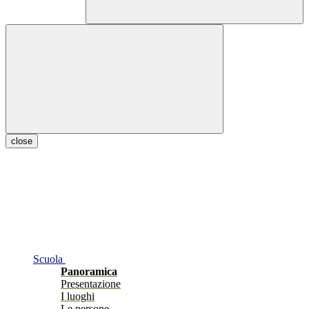
close
Scuola
Panoramica
Presentazione
I luoghi
Le persone