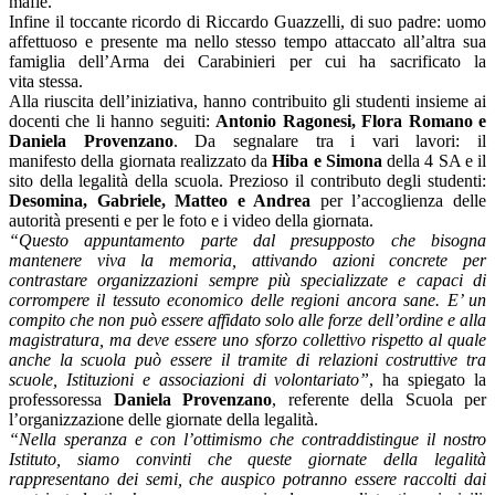
mafie.
Infine il toccante ricordo di Riccardo Guazzelli, di suo padre: uomo
affettuoso e presente ma nello stesso tempo attaccato all’altra sua
famiglia dell’Arma dei Carabinieri per cui ha sacrificato la
vita stessa.
Alla riuscita dell’iniziativa, hanno contribuito gli studenti insieme ai
docenti che li hanno seguiti:
Antonio Ragonesi, Flora Romano e
Daniela Provenzano
. Da segnalare tra i vari lavori: il
manifesto della giornata realizzato da
Hiba e Simona
della 4 SA e il
sito della legalità della scuola. Prezioso il contributo degli studenti:
Desomina, Gabriele, Matteo e Andrea
per l’accoglienza delle
autorità presenti e per le foto e i video della giornata.
“Questo appuntamento parte dal presupposto che bisogna
mantenere viva la memoria, attivando azioni concrete per
contrastare organizzazioni sempre più specializzate e capaci di
corrompere il tessuto economico delle regioni ancora sane. E’ un
compito che non può essere affidato solo alle forze dell’ordine e alla
magistratura, ma deve essere uno sforzo collettivo rispetto al quale
anche la scuola può essere il tramite di relazioni costruttive tra
scuole, Istituzioni e associazioni di volontariato”
, ha spiegato la
professoressa
Daniela Provenzano
, referente della Scuola per
l’organizzazione delle giornate della legalità.
“Nella speranza e con l’ottimismo che contraddistingue il nostro
Istituto, siamo convinti che queste giornate della legalità
rappresentano dei semi, che auspico potranno essere raccolti dai