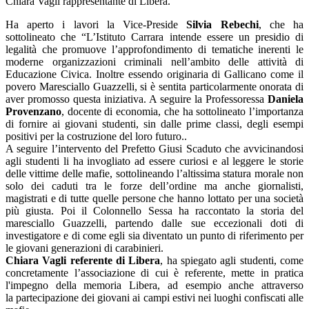
Chiara Vagli rappresentante di Libera.
Ha aperto i lavori la Vice-Preside
Silvia Rebechi
, che ha
sottolineato che “L’Istituto Carrara intende essere un presidio di
legalità che promuove l’approfondimento di tematiche inerenti le
moderne organizzazioni criminali nell’ambito delle attività di
Educazione Civica. Inoltre essendo originaria di Gallicano come il
povero Maresciallo Guazzelli, si è sentita particolarmente onorata di
aver promosso questa iniziativa. A seguire la Professoressa
Daniela
Provenzano
, docente di economia, che ha sottolineato l’importanza
di fornire ai giovani studenti, sin dalle prime classi, degli esempi
positivi per la costruzione del loro futuro..
A seguire l’intervento del Prefetto Giusi Scaduto che avvicinandosi
agli studenti li ha invogliato ad essere curiosi e al leggere le storie
delle vittime delle mafie, sottolineando l’altissima statura morale non
solo dei caduti tra le forze dell’ordine ma anche giornalisti,
magistrati e di tutte quelle persone che hanno lottato per una società
più giusta. Poi il Colonnello Sessa ha raccontato la storia del
maresciallo Guazzelli, partendo dalle sue eccezionali doti di
investigatore e di come egli sia diventato un punto di riferimento per
le giovani generazioni di carabinieri.
Chiara Vagli referente di Libera
, ha spiegato agli studenti, come
concretamente l’associazione di cui è referente, mette in pratica
l'impegno della memoria Libera, ad esempio anche attraverso
la partecipazione dei giovani ai campi estivi nei luoghi confiscati alle