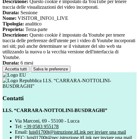
Descrizione:
Questo cookie è impostato da YouTube per tenere
traccia delle visualizzazioni dei video incorporati.
Durata:
Sessione
Nome:
VISITOR_INFO1_LIVE
Tipologia:
analitico
Proprieta:
Terza-parte
Descrizione:
Questo cookie è impostato da Youtube per tenere
traccia delle preferenze dell'utente per i video di Youtube incorporati
nei siti; può anche determinare se il visitatore del sito web sta
utilizzando la nuova o la vecchia versione dell'interfaccia di
Youtube.
Durata:
6 mesi
Accetta tutti
Salva le preferenze
I.I.S. “CARRARA-NOTTOLINI-
BUSDRAGHI”
Contatti
I.I.S. “CARRARA-NOTTOLINI-BUSDRAGHI”
Via Marconi, 69 - 55100 - Lucca
Tel:
+39 0583 955178
Email:
luis01700t@istruzione.it
Link per inviare una mail
PEC:
luis01700t@pec.istruzione.it
Link per inviare una mail