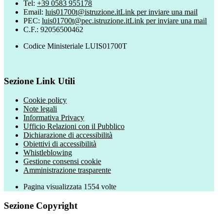
Tel:
+39 0583 955178
Email:
luis01700t@istruzione.it
Link per inviare una mail
PEC:
luis01700t@pec.istruzione.it
Link per inviare una mail
C.F.: 92056500462
Codice Ministeriale LUIS01700T
Sezione Link Utili
Cookie policy
Note legali
Informativa Privacy
Ufficio Relazioni con il Pubblico
Dichiarazione di accessibilità
Obiettivi di accessibilità
Whistleblowing
Gestione consensi cookie
Amministrazione trasparente
Pagina visualizzata
1554
volte
Sezione Copyright