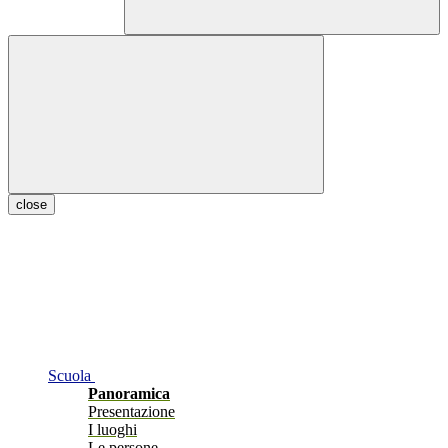
close
Scuola
Panoramica
Presentazione
I luoghi
Le persone