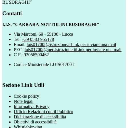
BUSDRAGHI”
Contatti
I.I.S. “CARRARA-NOTTOLINI-BUSDRAGHI”
Via Marconi, 69 - 55100 - Lucca
Tel:
+39 0583 955178
Email:
luis01700t@istruzione.it
Link per inviare una mail
PEC:
luis01700t@pec.istruzione.it
Link per inviare una mail
C.F.: 92056500462
Codice Ministeriale LUIS01700T
Sezione Link Utili
Cookie policy
Note legali
Informativa Privacy
Ufficio Relazioni con il Pubblico
Dichiarazione di accessibilità
Obiettivi di accessibilità
Whistleblowing