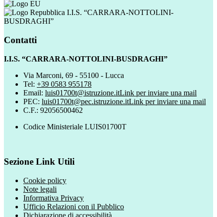
I.I.S. “CARRARA-NOTTOLINI-
BUSDRAGHI”
Contatti
I.I.S. “CARRARA-NOTTOLINI-BUSDRAGHI”
Via Marconi, 69 - 55100 - Lucca
Tel:
+39 0583 955178
Email:
luis01700t@istruzione.it
Link per inviare una mail
PEC:
luis01700t@pec.istruzione.it
Link per inviare una mail
C.F.: 92056500462
Codice Ministeriale LUIS01700T
Sezione Link Utili
Cookie policy
Note legali
Informativa Privacy
Ufficio Relazioni con il Pubblico
Dichiarazione di accessibilità