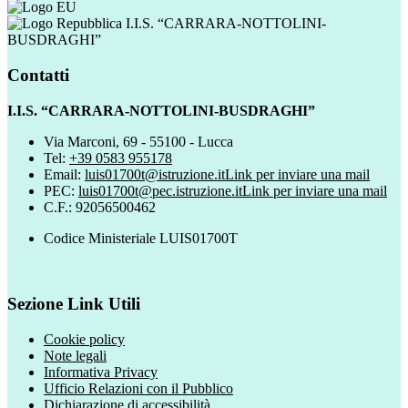
I.I.S. “CARRARA-NOTTOLINI-
BUSDRAGHI”
Contatti
I.I.S. “CARRARA-NOTTOLINI-BUSDRAGHI”
Via Marconi, 69 - 55100 - Lucca
Tel:
+39 0583 955178
Email:
luis01700t@istruzione.it
Link per inviare una mail
PEC:
luis01700t@pec.istruzione.it
Link per inviare una mail
C.F.: 92056500462
Codice Ministeriale LUIS01700T
Sezione Link Utili
Cookie policy
Note legali
Informativa Privacy
Ufficio Relazioni con il Pubblico
Dichiarazione di accessibilità