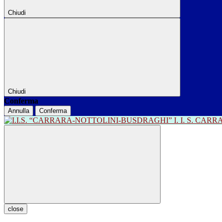
Chiudi
Chiudi
Conferma
Annulla
Conferma
I. I. S. CA
close