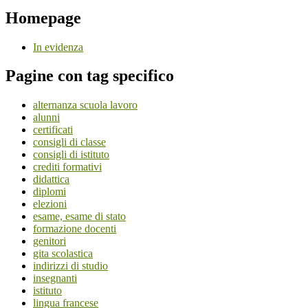
Homepage
In evidenza
Pagine con tag specifico
alternanza scuola lavoro
alunni
certificati
consigli di classe
consigli di istituto
crediti formativi
didattica
diplomi
elezioni
esame, esame di stato
formazione docenti
genitori
gita scolastica
indirizzi di studio
insegnanti
istituto
lingua francese