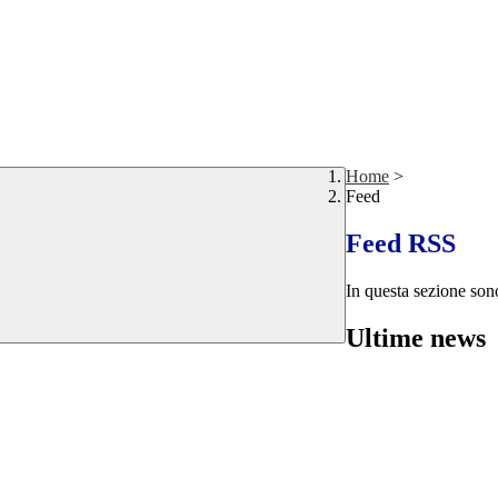
Home
>
Feed
Feed RSS
In questa sezione sono
Ultime news