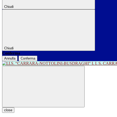
Chiudi
Chiudi
Conferma
Annulla
Conferma
I. I. S. CA
close