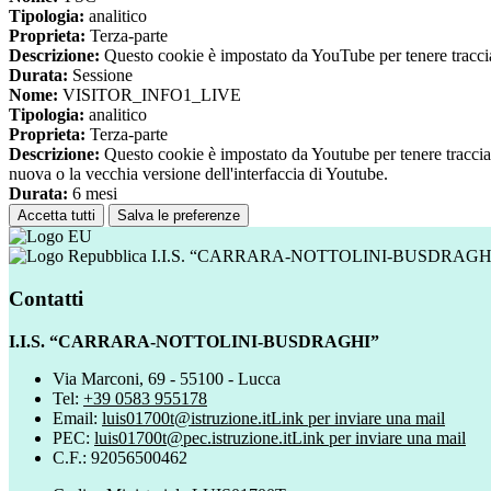
Tipologia:
analitico
Proprieta:
Terza-parte
Descrizione:
Questo cookie è impostato da YouTube per tenere traccia 
Durata:
Sessione
Nome:
VISITOR_INFO1_LIVE
Tipologia:
analitico
Proprieta:
Terza-parte
Descrizione:
Questo cookie è impostato da Youtube per tenere traccia de
nuova o la vecchia versione dell'interfaccia di Youtube.
Durata:
6 mesi
Accetta tutti
Salva le preferenze
I.I.S. “CARRARA-NOTTOLINI-BUSDRAGH
Contatti
I.I.S. “CARRARA-NOTTOLINI-BUSDRAGHI”
Via Marconi, 69 - 55100 - Lucca
Tel:
+39 0583 955178
Email:
luis01700t@istruzione.it
Link per inviare una mail
PEC:
luis01700t@pec.istruzione.it
Link per inviare una mail
C.F.: 92056500462